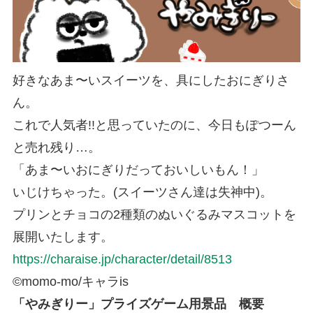
好きなあま〜いスイーツを、具にしたおにぎりさ
ん。
これで人気者!!と思っていたのに、今日もぽつーん
と売れ残り…。
「あま〜いおにぎりだっておいしいもん！」
いじけちゃった。(スイーツさん達は失神中)。
プリンとチョコの2種類のぬいぐるみマスコットを
展開いたします。
https://charaise.jp/character/detail/8513
©︎momo-mo/キャラis
「やみぎりー」プライズゲーム用景品 概要