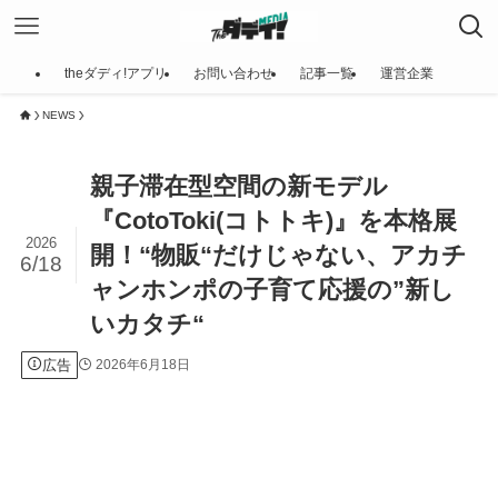
theダディ!アプリ
お問い合わせ
記事一覧
運営企業
NEWS
親子滞在型空間の新モデル
『CotoToki(コトトキ)』を本格展
2026
開！“物販“だけじゃない、アカチ
6/18
ャンホンポの子育て応援の”新し
いカタチ“
広告
2026年6月18日