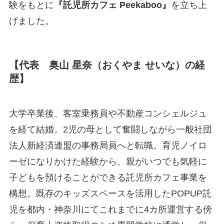
験をもとに
『託児所カフェ Peekaboo』
を立ち上
げました。
【代表 奥山 星奈（おくやま せいな）の経
歴】
大学卒業後、客室乗務員や不動産コンシェルジュ
を経て結婚。2児の母として奮闘しながら一般社団
法人新経済連盟の事務局員へと転職。育児ノイロ
ーゼになりかけた経験から、親がいつでも気軽に
子どもを預けることができる託児所カフェ事業を
構想。既存のキッズスペースを活用したPOPUP託
児を都内・神奈川にてこれまでに4カ所運営する傍