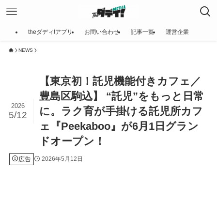
theダディ!アプリ
お問い合わせ
記事一覧
運営企業
NEWS
【東京初！託児機能付きカフェ／
豊島区駒込】 “託児”をもっと日常
2026
に。ラク育が手掛ける託児所カフ
5/12
ェ『Peekaboo』が6月1日グラン
ドオープン！
広告
2026年5月12日