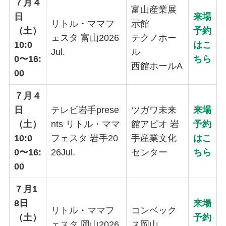
７月４
富山産業展
日
来場
リトル・ママフ
示館
（土）
予約
ェスタ 富山2026
テクノホー
10:0
はこ
Jul.
ル
0〜16:
ちら
西館ホールA
00
７月４
日
テレビ岩手prese
ツガワ未来
来場
（土）
nts リトル・ママ
館アピオ 岩
予約
10:0
フェスタ 岩手20
手産業文化
はこ
0〜16:
26Jul.
センター
ちら
00
７月1
8日
来場
リトル・ママフ
コンベック
（土）
予約
ェスタ 岡山2026
ス岡山