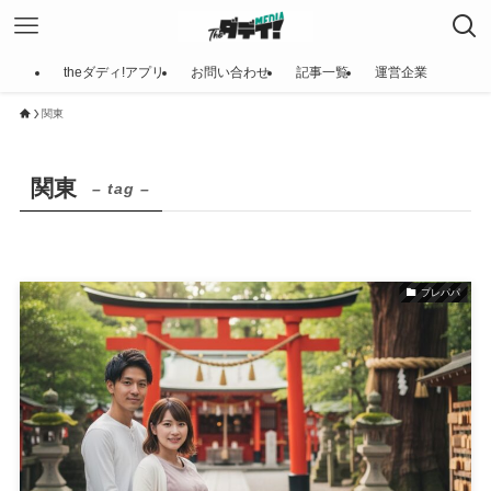
theダディ!アプリ
お問い合わせ
記事一覧
運営企業
関東
関東
– tag –
プレパパ