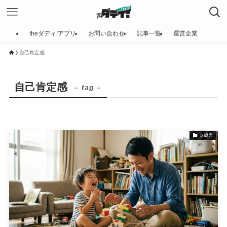
theダディ!アプリ
お問い合わせ
記事一覧
運営企業
自己肯定感
自己肯定感
– tag –
５歳児