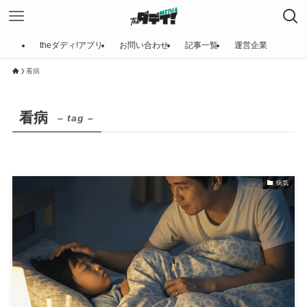
theダディ!アプリ
お問い合わせ
記事一覧
運営企業
看病
看病
– tag –
病気