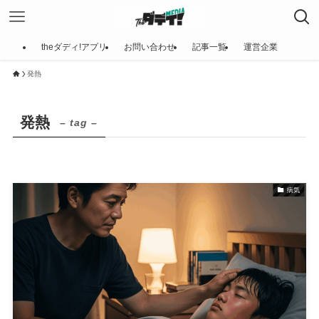
theダディ!アプリ
お問い合わせ
記事一覧
運営企業
発熱
発熱
– tag –
病気