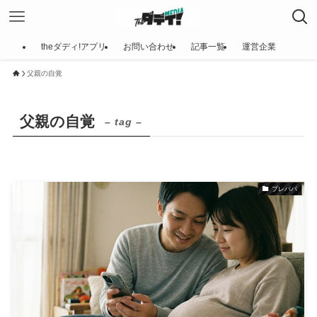
theダディ!アプリ
お問い合わせ
記事一覧
運営企業
父親の自覚
父親の自覚
– tag –
プレパパ