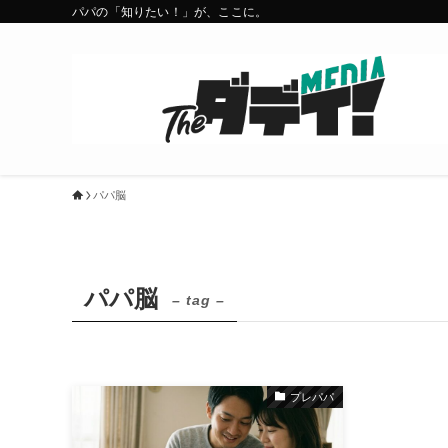
パパの「知りたい！」が、ここに。
パパ脳
パパ脳
– tag –
プレパパ